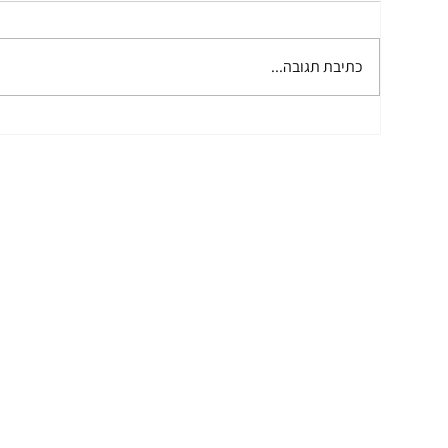
כתיבת תגובה...
🐾 כלב – המדריך המלא לטיפול
שלשו
בכלבים בישראל
עושי