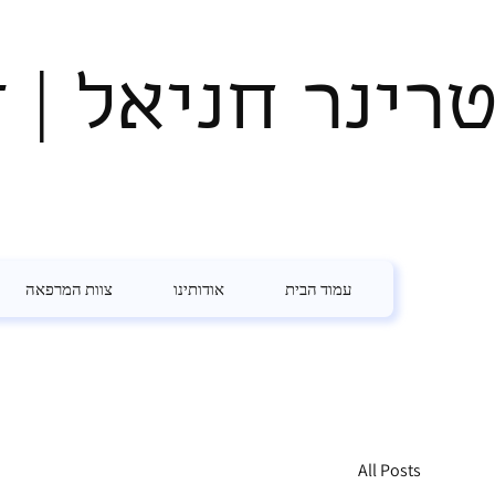
טרינר חניאל | ד
עמוד הבית
אודותינו
צוות המרפאה
All Posts