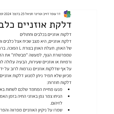
דר עופר דוייב וטרינר חניאל
25 בדצמ׳ 2024
זמן 
דלקת אוזניים כלב
דלקות אוזניים בכלבים וחתולים
דלקת אוזניים, היא מצב שכיח אצל כלבים וח
של האוזן. תעלת
טמפרטורת הגוף, למעשה "מבשלת" את הדלקת 
ורפויות או אוזניים שעירות, הבעיה עלולה לה
על אף שדלקות אוזניים נגרמות לרוב על ידי 
מכיוון שלא תמיד ניתן למנוע דלקות אוזניי
דלקות חוזרות:
מנעו מחיית המחמד שלכם לשחות באגמ
הניחו צמר גפן באוזני החיה בזמן האמב
לזיהום.
שמרו על ניקיון האוזניים מפרווה והפר