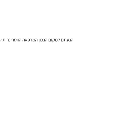
הגעתם למקום הנכון המרפאה הווטרינרית של ד”ר עופר דוייב ממוקמת ביישוב חני