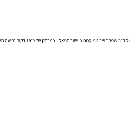
אל – במרחק של כ־15 דקות נסיעה משכונת בית אליעזר, ומעניקה טיפול מסור לחיות המחמד של תושבי האזור