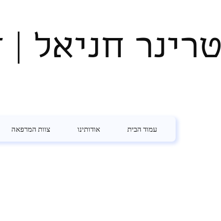
טרינר חניאל | ד
עמוד הבית
אודותינו
צוות המרפאה