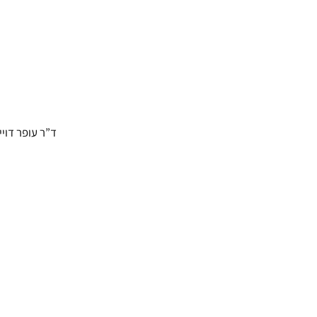
ד”ר עופר דויי