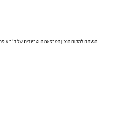
הגעתם למקום הנכון המרפאה הווטרינרית של ד”ר עופר דוייב ממוקמת ביישוב חניאל – במרחק של כ