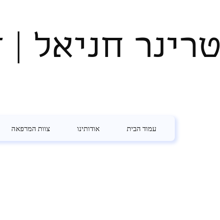
טרינר חניאל | ד
עמוד הבית
אודותינו
צוות המרפאה