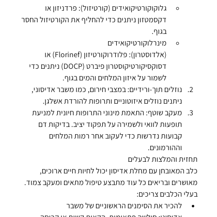
גלוקוקורטיקואידים (קורטיזול):
 פרדניזון או 
דקסמטזון ניתנים כדי להחליף את הקורטיזול החסר 
בגוף.
מינרלוקורטיקואידים 
(אלדוסטרון):
 פלודרוקורטיזון (Florinef) או 
דסוקסיקורטיקוסטרון פיברט (DOCP) ניתנים כדי 
לשמור על איזון המלחים והמים בגוף.
נוזלים תוך-ורידיים:
 במצבי חירום, כמו משבר אדיסוני, 
ניתנים נוזלים איזוטוניים ותרופות להורדת אשלגן.
מעקב שוטף:
 התאמת מינוני התרופות חיונית למניעת 
תופעות לוואי ולשמירה על תפקוד יציב. בדיקות דם 
קבועות נדרשות כדי לעקוב אחר רמות המלחים 
וההורמונים.
תחזית והמלצות לבעלים
כלב המאובחן עם מחלת אדיסון יכול לחיות חיים ארוכים, 
מאושרים ובריאים כל עוד מתבצע טיפול מתאים ומעקב צמוד. 
בעלי הכלבים צריכים:
להכיר את הסימנים הראשוניים של משבר 