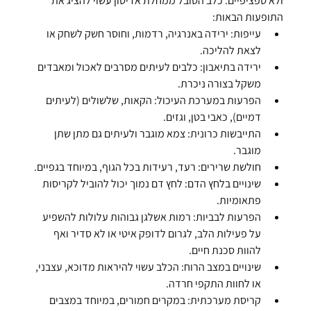
ולא ספציפיים. כלב הסובל ממחלת אדיסון עשוי להציג את 
התופעות הבאות:
עייפות:
 ירידה באנרגיה, רדמות, וחוסר חשק לשחק או 
לצאת להליכה.
ירידה בתיאבון:
 כלבים לעיתים מסרבים לאכול ומאבדים 
משקל בצורה ניכרת.
הפרעות במערכת העיכול:
 הקאות, שלשולים (לעיתים 
דמיים), כאבי בטן, וגזים.
התייבשות כרונית:
 צמא מוגבר ולעיתים גם מתן שתן 
מוגבר.
חולשת שרירים:
 רעד, רעידות בכל הגוף, במיוחד בגפיים.
שינויים בלחץ הדם:
 לחץ דם נמוך יכול להוביל לקריסות 
פתאומיות.
הפרעות לבביות:
 רמות אשלגן גבוהות עלולות להשפיע 
על פעילות הלב, לגרום לדופק איטי או לא סדיר ואף 
להוות סכנת חיים.
שינויים במצב הרוח:
 הכלב עשוי להיראות מדוכא, עצבני, 
או לחוות התקפי חרדה.
קריסת מערכתית:
 במקרים חמורים, במיוחד במצבים 