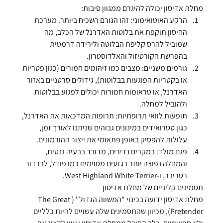
מחלת אדיסון יכולה להיגרם ממגוון סיבות:
הרקע האוטואימוני:
 זהו הגורם השכיח ביותר. מערכת 
החיסון תוקפת את בלוטות האדרנל של הכלב, מה 
שמוביל להרס קליפת הבלוטה ולירידה דרמטית 
בהפרשת הקורטיזול והאלדוסטרון.
גורמים משניים:
 מצבים כמו זיהומים חמורים (כגון פטריות 
או בקטריות הפוגעות בבלוטות), גידולים סרטניים באזור 
האדרנל, או טראומות חמורות יכולים לפגוע בבלוטות 
ולהוביל למחלה.
תופעות לוואי תרופתיות:
 תרופות המדכאות את האדרנל, 
כגון סטרואידים במינונים גבוהים שניתנו לאורך זמן, 
עלולות להפסיק באופן פתאומי את ייצור ההורמונים.
פגם מולד:
 במקרים נדירים, מדובר בבעיה גנטית, 
והמחלה נפוצה יותר בגזעים מסוימים כמו פודל, לברדור 
רטריבר, ו-West Highland White Terrier.
תסמינים קליניים של מחלת אדיסון
מחלת אדיסון ידועה בכינוי "המשווה הגדול" (The Great 
Pretender), מכיוון שהתסמינים שלה עשויים להיות כלליים 