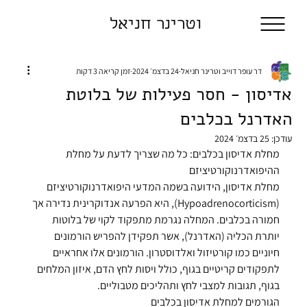
וטרינר חניאל
דר עופר דוייב וטרינר חניאל
24 בדצמ׳ 2024
זמן קריאה 3 דקות
אדיסון - חסר פעילות של בלוטת
האדרנל בכלבים
עודכן:
25 בדצמ׳ 2024
מחלת אדיסון בכלבים: כל מה שצריך לדעת על מחלת 
ההיפואדרנוקורטיציזם
מחלת אדיסון, הידועה בשמה המדעי היפואדרנוקורטיציזם 
(Hypoadrenocorticism), היא הפרעה אנדוקרינית נדירה אך 
חמורה בכלבים. המחלה נגרמת מתפקוד לקוי של בלוטות 
יותרת הכליה (האדרנל), אשר תפקידן להפריש הורמונים 
חיוניים כמו קורטיזול ואלדוסטרון. הורמונים אלו אחראיים 
לתפקודים קריטיים בגוף, כולל ויסות לחץ הדם, איזון המלחים 
בגוף, תגובות למצבי לחץ ותהליכים מטבוליים.
הגורמים למחלת אדיסון בכלבים