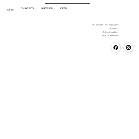
אודותינו
צוות המרפאה
שירותי המרפאה
צור קשר
טלפון חירום זמין 24/7 - 054-302-3036
09-8944471
Drdoyev@gmail.com
בית הראשונים 401 , חניאל