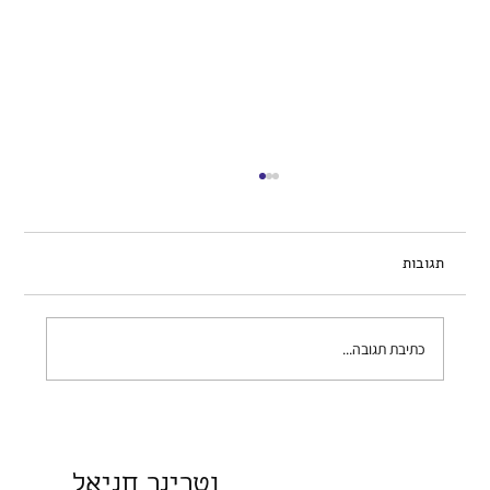
תגובות
כתיבת תגובה...
שלשול בכלב – מתי לדאוג ומה עושים?
וטרינר חניאל