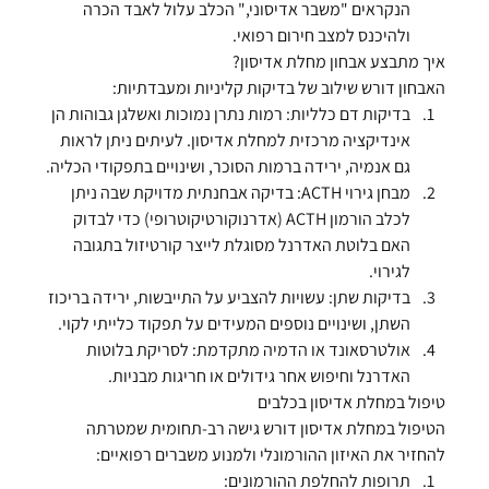
הנקראים "משבר אדיסוני," הכלב עלול לאבד הכרה 
ולהיכנס למצב חירום רפואי.
איך מתבצע אבחון מחלת אדיסון?
האבחון דורש שילוב של בדיקות קליניות ומעבדתיות:
בדיקות דם כלליות:
 רמות נתרן נמוכות ואשלגן גבוהות הן 
אינדיקציה מרכזית למחלת אדיסון. לעיתים ניתן לראות 
גם אנמיה, ירידה ברמות הסוכר, ושינויים בתפקודי הכליה.
מבחן גירוי ACTH:
 בדיקה אבחנתית מדויקת שבה ניתן 
לכלב הורמון ACTH (אדרנוקורטיקוטרופי) כדי לבדוק 
האם בלוטת האדרנל מסוגלת לייצר קורטיזול בתגובה 
לגירוי.
בדיקות שתן:
 עשויות להצביע על התייבשות, ירידה בריכוז 
השתן, ושינויים נוספים המעידים על תפקוד כלייתי לקוי.
אולטרסאונד או הדמיה מתקדמת:
 לסריקת בלוטות 
האדרנל וחיפוש אחר גידולים או חריגות מבניות.
טיפול במחלת אדיסון בכלבים
הטיפול במחלת אדיסון דורש גישה רב-תחומית שמטרתה 
להחזיר את האיזון ההורמונלי ולמנוע משברים רפואיים:
תרופות להחלפת ההורמונים: