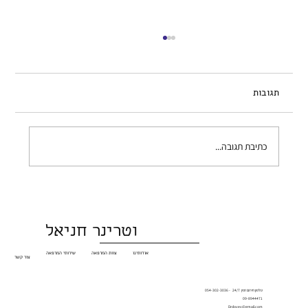
תגובות
כתיבת תגובה...
שלשול בכלב – מתי לדאוג ומה עושים?
וטרינר חניאל
אודותינו
צוות המרפאה
שירותי המרפאה
צור קשר
טלפון חירום זמין 24/7 - 054-302-3036
09-8944471
Drdoyev@gmail.com