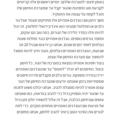
באופן חיצוני למערכת שלהם. יומיים ראשונים אלה קריטיים 
לקביעת סוג החסינות שהגור יקבל עד שמערכת החיסון שלו 
תוכל לקחת על עצמה את התפקיד.
משך הזמן שבו נוגדנים אמהיים אלו מחזיקים מעמד אצל גור 
כלבים או חתלתול ספציפי הוא אינדיבידואלי לחלוטין. זה יכול 
להיות תלוי בסדר הלידה של הגורים, כמה טוב הם יונקים, 
ומספר גורמים נוספים. נוגדנים אמהיים כנגד מחלות שונות 
נעלמים לאחר זמנים שונים. אנחנו 
כן
 יודעים שבגיל 14-20 
שבועות, הנוגדנים האמהיים נעלמים, והגור חייב להיות מסוגל 
להמשיך עם מערכת החיסון שלו עצמו.
בעוד חסינות אמהית נמצאת במערכת של הגור, כל חיסון 
יבוטל. החיסונים לא יוכלו "לתפוס" עד שהנוגדנים האמהיים 
יירדו במידה מספקת. גורים וכלבים מקבלים סדרת חיסונים 
שמסתיימת בזמן שאנחנו יודעים שמערכת החיסון של הגור 
עצמו אמורה להיות מסוגלת להגיב. אנחנו יכולנו פשוט לחכות 
עד שהגור יהיה מספיק גדול כדי להגיב בוודאות, כמו שאנחנו 
עושים עם חיסון הכלבת, אבל זה עלול להשאיר חלון זמן גדול 
של פגיעות אם הנוגדנים האמהיים פוחתים מוקדם. כדי לתת 
לגורים את הסיכוי הטוב ביותר להגיב לחיסון, אנחנו מחסנים 