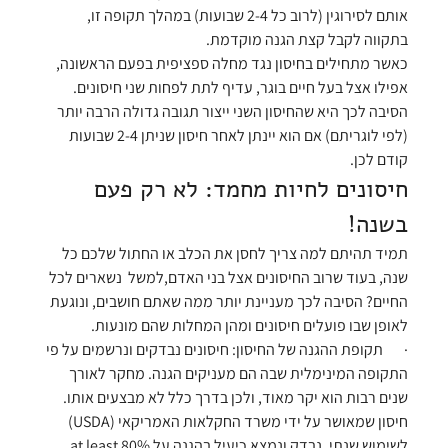
אותם לסירוגין (לרוב כל 2-4 שבועות) במהלך תקופה זו, 
בתקווה לקבל קצת הגנה מוקדמת.
כאשר מתחילים בחיסון נגד מחלה ספציפית בפעם הראשונה, 
אפילו אצל בעל חיים בוגר, עדיף לתת לפחות שני חיסונים. 
הסיבה לכך היא שהחיסון השני ייצור תגובה גדולה הרבה יותר 
(לפי לוגריתם) אם הוא יינתן לאחר חיסון שניתן 2-4 שבועות 
קודם לכן.
חיסונים לחיות מחמד: לא רק פעם 
בשנה!
תמיד תהיתם למה צריך לחסן את הכלב או החתול שלכם כל 
שנה, בעוד שרוב החיסונים אצל בני האדם,למשל  נשארים לכל 
החיים? הסיבה לכך מעניינת יותר ממה שאתם חושבים, ונוגעת 
לאופן שבו פועלים חיסונים ומהן המחלות שהם מונעות.
·       
תקופת ההגנה של החיסון:
 חיסונים נבדקים ונרשמים על פי 
התקופה המינימלית שבה הם מעניקים הגנה. מחקר לאורך 
שנים רבות הוא יקר מאוד, ולכן בדרך כלל לא מבצעים אותו. 
חיסון שמאושר על ידי משרד החקלאות האמריקאי (USDA) 
לשימוש שנתי, נבדק ונמצא כיעיל בהגנה על at least 80% 