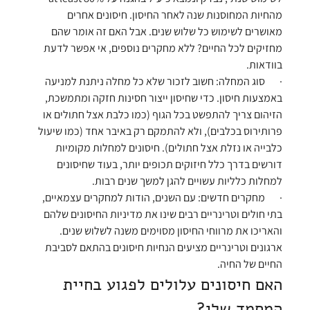
מהחיות המחוסנות שנה לאחר החיסון. חיסונים אחרים 
מאושרים לשימוש כל שלוש שנים. אבל האם זה אומר שהם 
מחזיקים לכל החיים? ללא מחקרים נוספים, אי אפשר לדעת 
בוודאות.
·       
סוג המחלה:
 חשוב לזכור שלא כל מחלה ניתנת למניעה 
באמצעות חיסון. כדי שחיסון ייצור חסינות חזקה ומתמשכת, 
הזיהום צריך להתפשט בכל הגוף (כמו כלבת אצל חתולים או 
פרותירוס בכלבים), ולא להתמקם רק באיבר אחד (כמו שיעול 
כלבייה או נזלת אצל חתולים). חיסונים למחלות מקומיות 
דורשים בדרך כלל חיזוקים תכופים יותר, בעוד שחיסונים 
למחלות כלליות עשויים להגן למשך שנים רבות.
·       
מחקרים חדשים:
 עם השנים, הודות למחקרים עצמאיים, 
בתי חולים וטרינריים רבים שינו את מדיניות החיסונים שלהם 
והאריכו את מרווחי החיסון מסוימים משנה לשלוש שנים. 
ארגונים וטרינריים מציעים הנחיות חיסונים בהתאם לסביבת 
החיים של החיה.
האם חיסונים עלולים לפגוע בחיית 
המחמד שלי?