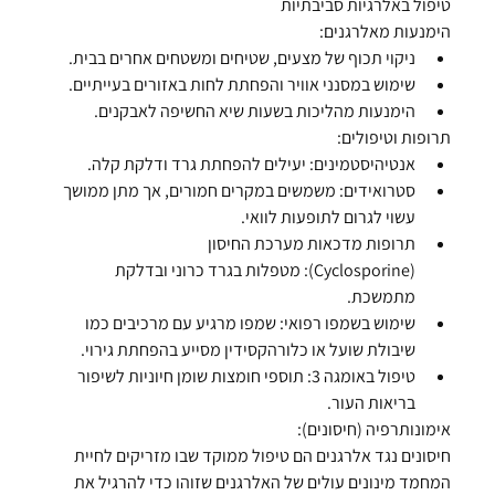
טיפול באלרגיות סביבתיות
הימנעות מאלרגנים:
ניקוי תכוף של מצעים, שטיחים ומשטחים אחרים בבית.
שימוש במסנני אוויר והפחתת לחות באזורים בעייתיים.
הימנעות מהליכות בשעות שיא החשיפה לאבקנים.
תרופות וטיפולים:
אנטיהיסטמינים:
 יעילים להפחתת גרד ודלקת קלה.
סטרואידים:
 משמשים במקרים חמורים, אך מתן ממושך 
עשוי לגרום לתופעות לוואי.
תרופות מדכאות מערכת החיסון 
(Cyclosporine):
 מטפלות בגרד כרוני ובדלקת 
מתמשכת.
שימוש בשמפו רפואי:
 שמפו מרגיע עם מרכיבים כמו 
שיבולת שועל או כלורהקסידין מסייע בהפחתת גירוי.
טיפול באומגה 3:
 תוספי חומצות שומן חיוניות לשיפור 
בריאות העור.
אימונותרפיה (חיסונים):
חיסונים נגד אלרגנים הם טיפול ממוקד שבו מזריקים לחיית 
המחמד מינונים עולים של האלרגנים שזוהו כדי להרגיל את 