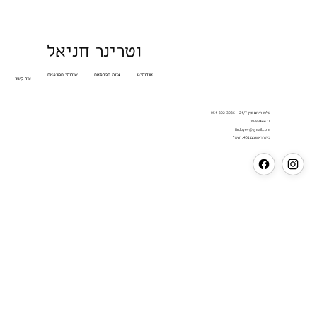
וטרינר חניאל
אודותינו
צוות המרפאה
שירותי המרפאה
צור קשר
טלפון חירום זמין 24/7 - 054-302-3036
09-8944471
Drdoyev@gmail.com
בית הראשונים 401 , חניאל