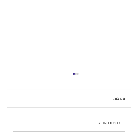
תגובות
כתיבת תגובה...
שלשול בכלב – מתי לדאוג ומה עושים?